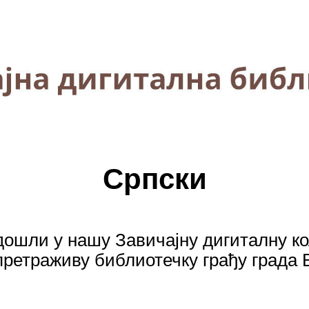
Српски
ошли у нашу Завичајну дигиталну ко
ретраживу библиотечку грађу града В