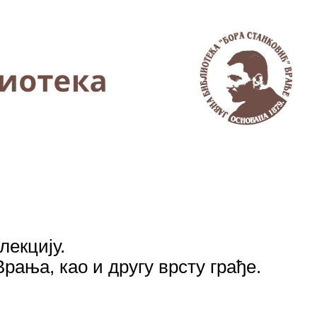
лекцију.
рања, као и другу врсту грађе.