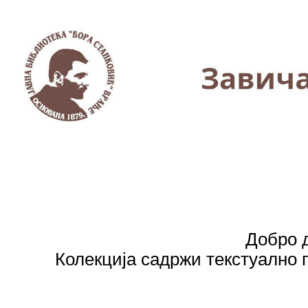
Добро д
Колекција садржи текстуално п