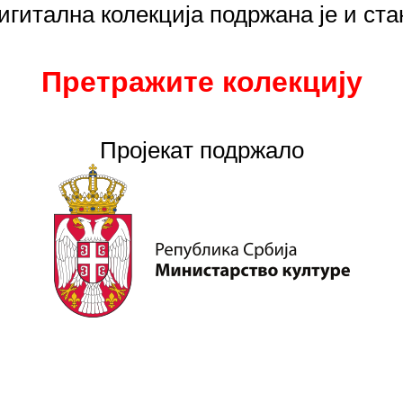
игитална колекција подржана је и с
Претражите колекцију
Пројекaт подржало